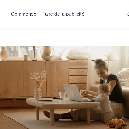
tive Specs
Advertising Policy
Blog
Success Storie
Commencer
Faire de la publicité