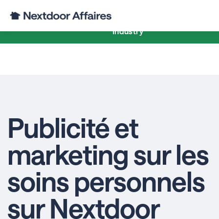
Business Page
Business Post
Ads
Reso
Industry
Publicité et
marketing sur les
soins personnels
sur Nextdoor